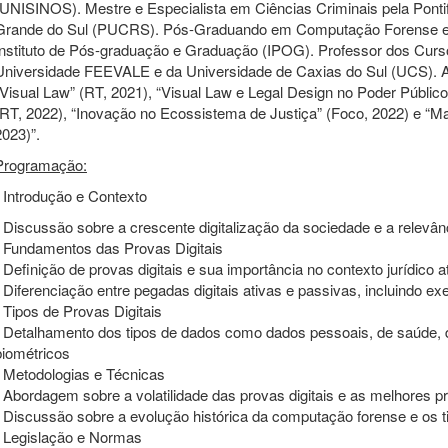
(UNISINOS). Mestre e Especialista em Ciências Criminais pela Pontif
Grande do Sul (PUCRS). Pós-Graduando em Computação Forense e 
Instituto de Pós-graduação e Graduação (IPOG). Professor dos Curs
Universidade FEEVALE e da Universidade de Caxias do Sul (UCS). Ad
“Visual Law” (RT, 2021), “Visual Law e Legal Design no Poder Público
(RT, 2022), “Inovação no Ecossistema de Justiça” (Foco, 2022) e “Ma
2023)”.
Programação:
- Introdução e Contexto
- Discussão sobre a crescente digitalização da sociedade e a relevânc
- Fundamentos das Provas Digitais
- Definição de provas digitais e sua importância no contexto jurídico a
- Diferenciação entre pegadas digitais ativas e passivas, incluindo e
- Tipos de Provas Digitais
- Detalhamento dos tipos de dados como dados pessoais, de saúde,
biométricos
- Metodologias e Técnicas
- Abordagem sobre a volatilidade das provas digitais e as melhores pr
- Discussão sobre a evolução histórica da computação forense e os 
- Legislação e Normas