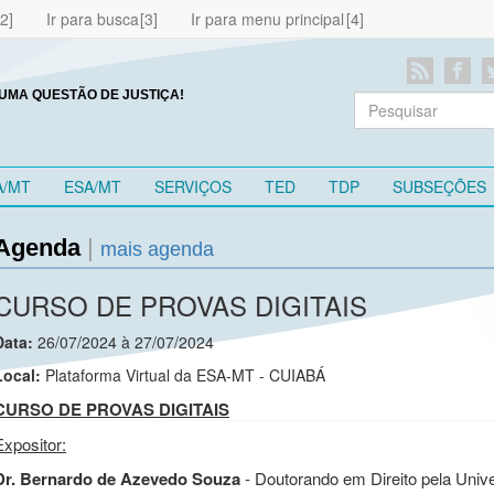
Ir para busca
Ir para menu principal
UMA QUESTÃO DE JUSTIÇA!
A/MT
ESA/MT
SERVIÇOS
TED
TDP
SUBSEÇÕES
Agenda
|
mais agenda
CURSO DE PROVAS DIGITAIS
Data:
26/07/2024 à 27/07/2024
Local:
Plataforma Virtual da ESA-MT - CUIABÁ
CURSO DE PROVAS DIGITAIS
Expositor:
Dr. Bernardo de Azevedo Souza
- Doutorando em Direito pela Univ