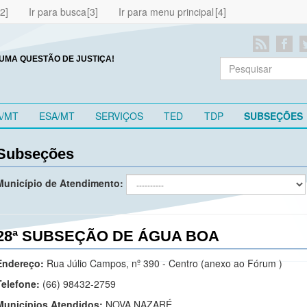
Ir para busca
Ir para menu principal
UMA QUESTÃO DE JUSTIÇA!
A/MT
ESA/MT
SERVIÇOS
TED
TDP
SUBSEÇÕES
Subseções
Município de Atendimento:
28ª SUBSEÇÃO DE ÁGUA BOA
Endereço:
Rua Júlio Campos, nº 390 - Centro (anexo ao Fórum )
Telefone:
(66) 98432-2759
Municípios Atendidos:
NOVA NAZARÉ