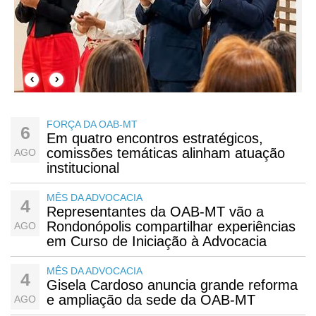
‹
›
FORÇA DA OAB-MT
6
Em quatro encontros estratégicos,
comissões temáticas alinham atuação
AGO
institucional
MÊS DA ADVOCACIA
4
Representantes da OAB-MT vão a
Rondonópolis compartilhar experiências
AGO
em Curso de Iniciação à Advocacia
MÊS DA ADVOCACIA
4
Gisela Cardoso anuncia grande reforma
e ampliação da sede da OAB-MT
AGO