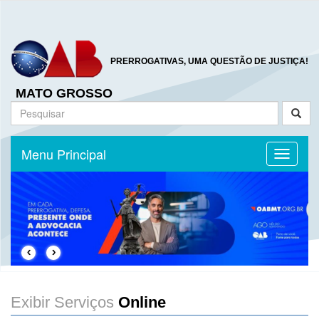
PRERROGATIVAS, UMA QUESTÃO DE JUSTIÇA!
MATO GROSSO
Menu Principal
Toggle n
‹
›
Exibir Serviços
Online