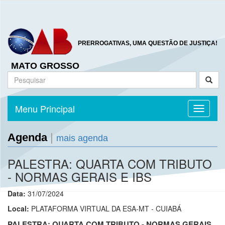
PRERROGATIVAS, UMA QUESTÃO DE JUSTIÇA!
MATO GROSSO
Menu Principal
Toggle n
Agenda
|
mais agenda
PALESTRA: QUARTA COM TRIBUTO
- NORMAS GERAIS E IBS
Data:
31/07/2024
Local:
PLATAFORMA VIRTUAL DA ESA-MT - CUIABÁ
PALESTRA: QUARTA COM TRIBUTO - NORMAS GERAIS