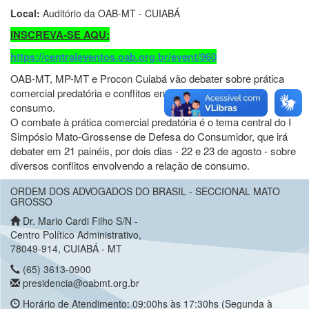
Local:
Auditório da OAB-MT - CUIABÁ
INSCREVA-SE AQU:
https://centraleventos.oab.org.br/event/960
OAB-MT, MP-MT e Procon Cuiabá vão debater sobre prática
comercial predatória e conflitos envolvendo a relação de
consumo.
O combate à prática comercial predatória é o tema central do I
Simpósio Mato-Grossense de Defesa do Consumidor, que irá
debater em 21 painéis, por dois dias - 22 e 23 de agosto - sobre
diversos conflitos envolvendo a relação de consumo.
ORDEM DOS ADVOGADOS DO BRASIL - SECCIONAL MATO
GROSSO
Dr. Mario Cardi Filho S/N -
Centro Político Administrativo,
78049-914, CUIABÁ - MT
(65) 3613-0900
presidencia@oabmt.org.br
Horário de Atendimento: 09:00hs às 17:30hs (Segunda à