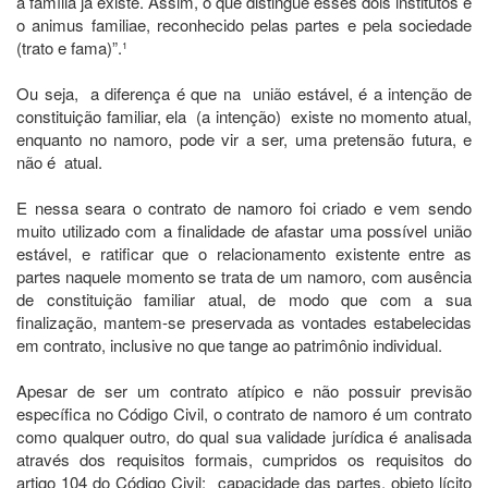
a família já existe. Assim, o que distingue esses dois institutos é
o animus familiae, reconhecido pelas partes e pela sociedade
(trato e fama)”.¹
Ou seja, a diferença é que na união estável, é a intenção de
constituição familiar, ela (a intenção) existe no momento atual,
enquanto no namoro, pode vir a ser, uma pretensão futura, e
não é atual.
E nessa seara o contrato de namoro foi criado e vem sendo
muito utilizado com a finalidade de afastar uma possível união
estável, e ratificar que o relacionamento existente entre as
partes naquele momento se trata de um namoro, com ausência
de constituição familiar atual, de modo que com a sua
finalização, mantem-se preservada as vontades estabelecidas
em contrato, inclusive no que tange ao patrimônio individual.
Apesar de ser um contrato atípico e não possuir previsão
específica no Código Civil, o contrato de namoro é um contrato
como qualquer outro, do qual sua validade jurídica é analisada
através dos requisitos formais, cumpridos os requisitos do
artigo 104 do Código Civil: capacidade das partes, objeto lícito