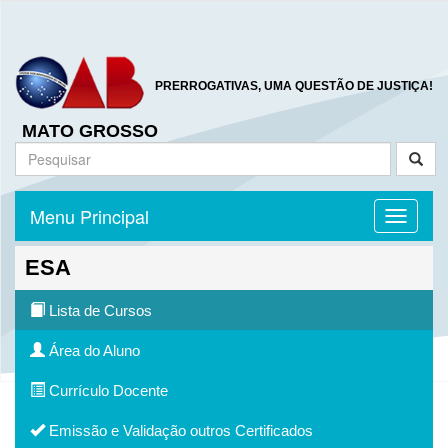
PRERROGATIVAS, UMA QUESTÃO DE JUSTIÇA!
MATO GROSSO
Menu Principal
Toggle n
ESA
Lista de Cursos
Área do Aluno
Currículo Docente
Emissão e Validação outros Certificados