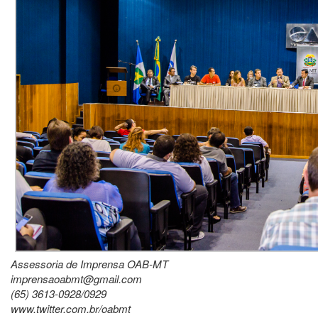
Assessoria de Imprensa OAB-MT
imprensaoabmt@gmail.com
(65) 3613-0928/0929
www.twitter.com.br/oabmt