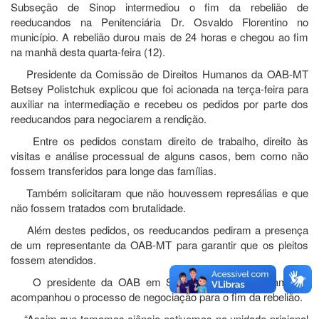
Subseção de Sinop intermediou o fim da rebelião de
reeducandos na Penitenciária Dr. Osvaldo Florentino no
município. A rebelião durou mais de 24 horas e chegou ao fim
na manhã desta quarta-feira (12).
Presidente da Comissão de Direitos Humanos da OAB-MT
Betsey Polistchuk explicou que foi acionada na terça-feira para
auxiliar na intermediação e recebeu os pedidos por parte dos
reeducandos para negociarem a rendição.
Entre os pedidos constam direito de trabalho, direito às
visitas e análise processual de alguns casos, bem como não
fossem transferidos para longe das famílias.
Também solicitaram que não houvessem represálias e que
não fossem tratados com brutalidade.
Além destes pedidos, os reeducandos pediram a presença
de um representante da OAB-MT para garantir que os pleitos
fossem atendidos.
O presidente da OAB em Sinop Felipe Guerra também
acompanhou o processo de negociação para o fim da rebelião.
“Assim que tomamos ciência estivemos na unidade prisional