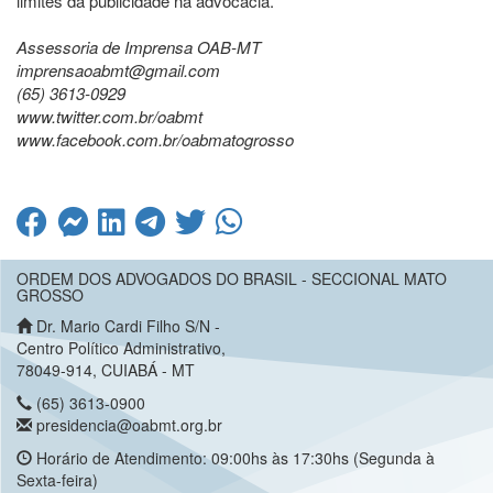
limites da publicidade na advocacia.
Assessoria de Imprensa OAB-MT
imprensaoabmt@gmail.com
(65) 3613-0929
www.twitter.com.br/oabmt
www.facebook.com.br/oabmatogrosso
ORDEM DOS ADVOGADOS DO BRASIL - SECCIONAL MATO
GROSSO
Dr. Mario Cardi Filho S/N -
Centro Político Administrativo,
78049-914, CUIABÁ - MT
(65) 3613-0900
presidencia@oabmt.org.br
Horário de Atendimento: 09:00hs às 17:30hs (Segunda à
Sexta-feira)