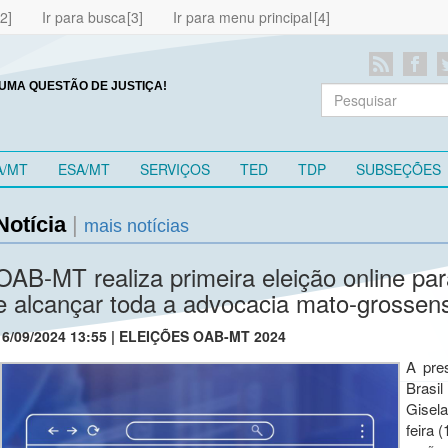
Ir para busca
Ir para menu principal
UMA QUESTÃO DE JUSTIÇA!
A/MT
ESA/MT
SERVIÇOS
TED
TDP
SUBSEÇÕES
Notícia
|
mais notícias
OAB-MT realiza primeira eleição online par
e alcançar toda a advocacia mato-grossen
16/09/2024 13:55 | ELEIÇÕES OAB-MT 2024
A pre
Brasi
Gisel
feira 