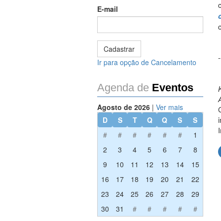
E-mail
-
Ir para opção de Cancelamento
Agenda de
Eventos
Agosto de 2026
|
Ver mais
D
S
T
Q
Q
S
S
#
#
#
#
#
#
1
2
3
4
5
6
7
8
9
10
11
12
13
14
15
16
17
18
19
20
21
22
23
24
25
26
27
28
29
30
31
#
#
#
#
#