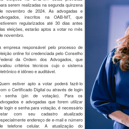
para serem realizadas na segunda quinzena
de novembro de 2024. As advogadas e
advogados, inscritos na OAB-MT, que
estiverem regularizados até 30 dias antes
das eleições, estarão aptos a votar no mês
de novembro.
A empresa responsável pelo processo de
eleição online foi credenciada pelo Conselho
Federal da Ordem dos Advogados, que
avaliou critérios técnicos cujo o sistema
eletrônico é idôneo e auditável.
Quem estiver apto a votar poderá fazê-lo
com o Certificado Digital ou através de login
e senha (pin de votação). Para os
advogados e advogadas que forem utilizar
de login e senha para votação, é necessário
estar com seu cadastro atualizado
especialmente endereço de e-mail e número
de telefone celular. A atualização do