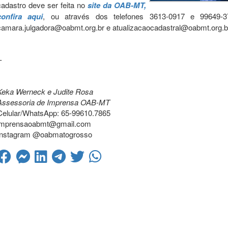
cadastro deve ser feita no
site da OAB-MT,
confira aqui
, ou através dos telefones 3613-0917 e 99649-3
camara.julgadora@oabmt.org.br e atualizacaocadastral@oabmt.org.b
-
Keka Werneck e Judite Rosa
Assessoria de Imprensa OAB-MT
Celular/WhatsApp: 65-99610.7865
imprensaoabmt@gmail.com
Instagram @oabmatogrosso