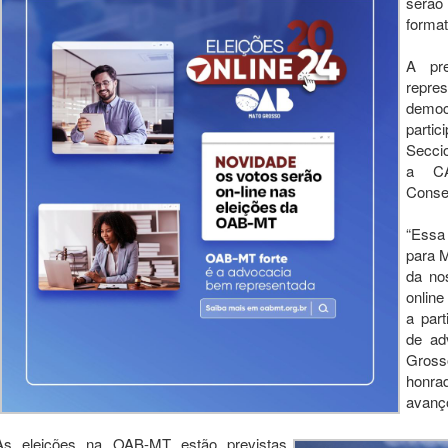
serão
format
A pre
repre
democ
partic
Secci
a CA
Consel
“Essa
para M
da no
online
a par
de ad
Gross
honr
avanço
As eleições na OAB-MT estão previstas