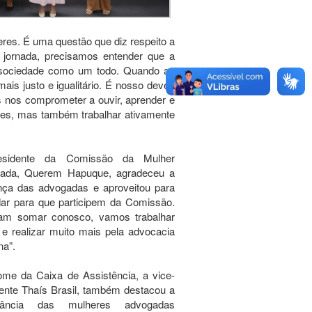
eres. É uma questão que diz respeito a
 jornada, precisamos entender que a
 a sociedade como um todo. Quando as
is justo e igualitário. É nosso dever,
 nos comprometer a ouvir, aprender e
ntes, mas também trabalhar ativamente
esidente da Comissão da Mulher
ada, Querem Hapuque, agradeceu a
nça das advogadas e aproveitou para
dar para que participem da Comissão.
am somar conosco, vamos trabalhar
 e realizar muito mais pela advocacia
na”.
me da Caixa de Assistência, a vice-
ente Thaís Brasil, também destacou a
rtância das mulheres advogadas