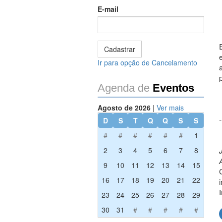
E-mail
Ir para opção de Cancelamento
Agenda de
Eventos
Agosto de 2026
|
Ver mais
-
D
S
T
Q
Q
S
S
#
#
#
#
#
#
1
2
3
4
5
6
7
8
9
10
11
12
13
14
15
16
17
18
19
20
21
22
23
24
25
26
27
28
29
30
31
#
#
#
#
#