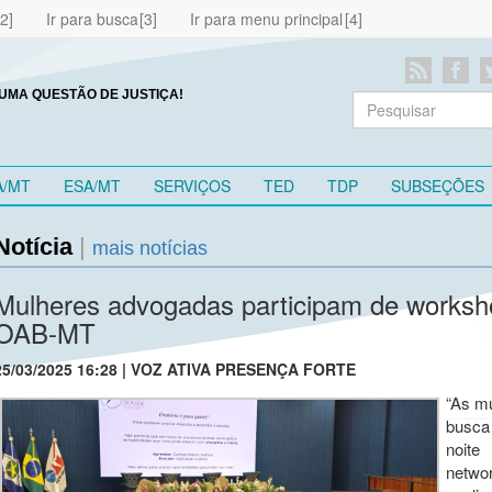
Ir para busca
Ir para menu principal
UMA QUESTÃO DE JUSTIÇA!
A/MT
ESA/MT
SERVIÇOS
TED
TDP
SUBSEÇÕES
Notícia
|
mais notícias
Mulheres advogadas participam de worksho
OAB-MT
25/03/2025 16:28 | VOZ ATIVA PRESENÇA FORTE
“As m
busca
noite
netwo