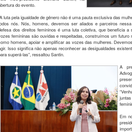
abertura do evento.
“A luta pela igualdade de gênero não é uma pauta exclusiva das mulh
todos nós. Nós, homens, devemos ser aliados e parceiros nessa
defesa dos direitos femininos é uma luta coletiva, que beneficia
vozes femininas são ouvidas e respeitadas, construímos um futuro ma
como homens, apoiar e amplificar as vozes das mulheres. Devemos
agir. Isso significa não apenas reconhecer as desigualdades existe
para superá-las”, ressaltou Santin.
A pr
Advog
prese
convi
“Venh
juntas
femini
Em no
presid
impo