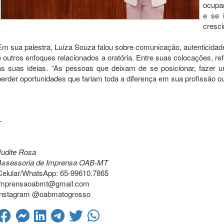
ocupa
e se 
cresci
Em sua palestra, Luíza Souza falou sobre comunicação, autenticidade
e outros enfoques relacionados a oratória. Entre suas colocações, re
as suas ideias. “As pessoas que deixam de se posicionar, fazer 
perder oportunidades que fariam toda a diferença em sua profissão ou 
-
Judite Rosa
Assessoria de Imprensa OAB-MT
Celular/WhatsApp: 65-99610.7865
imprensaoabmt@gmail.com
Instagram @oabmatogrosso