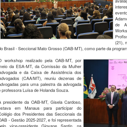
avali
inter
evento
Adamc
de A
Work
Profis
(21),
do Brasil - Seccional Mato Grosso (OAB-MT), como parte da progra
O workshop realizado pela OAB-MT, por
meio da ESA-MT, da Comissão da Mulher
Advogada e da Caixa de Assistência dos
Advogados (CAA/MT), reuniu dezenas de
advogadas para uma palestra da advogada
e professora Luísa de Holanda Souza.
A presidente da OAB-MT, Gisela Cardoso,
estava em Manaus para participar do
Colégio dos Presidentes das Seccionais da
OAB - Gestão 2025-2027, e foi representada
pelo vice-presidente Giovane Santin, na