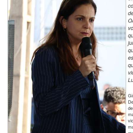
c
d
O
vo
q
j
q
e
q
v
Lu
Gi
De
de
ma
vi
ma
mu