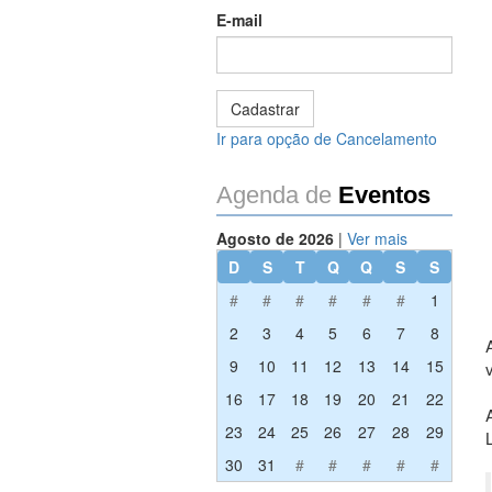
E-mail
Ir para opção de Cancelamento
Agenda de
Eventos
Agosto de 2026
|
Ver mais
D
S
T
Q
Q
S
S
#
#
#
#
#
#
1
2
3
4
5
6
7
8
9
10
11
12
13
14
15
16
17
18
19
20
21
22
23
24
25
26
27
28
29
30
31
#
#
#
#
#