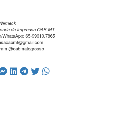
Werneck
soria de Imprensa OAB-MT
ar/WhatsApp: 65-99610.7865
nsaoabmt@gmail.com
gram @oabmatogrosso