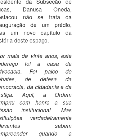
residente da Subseção de
ucas, Danusa Oneda,
estacou não se trata da
nauguração de um prédio,
as um novo capítulo da
stória deste espaço.
Por mais de vinte anos, este
ndereço foi a casa da
dvocacia. Foi palco de
ebates, de defesa da
emocracia, da cidadania e da
ustiça. Aqui, a Ordem
umpriu com honra a sua
issão institucional. Mas
nstituições verdadeiramente
elevantes sabem
ompreender quando a