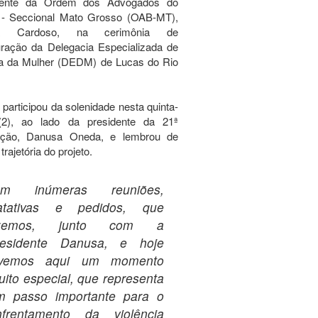
dente da Ordem dos Advogados do
l - Seccional Mato Grosso (OAB-MT),
la Cardoso, na cerimônia de
uração da Delegacia Especializada de
a da Mulher (DEDM) de Lucas do Rio
 participou da solenidade nesta quinta-
 (2), ao lado da presidente da 21ª
ção, Danusa Oneda, e lembrou de
trajetória do projeto.
ram inúmeras reuniões,
ratativas e pedidos, que
izemos, junto com a
residente Danusa, e hoje
ivemos aqui um momento
ito especial, que representa
m passo importante para o
nfrentamento da violência