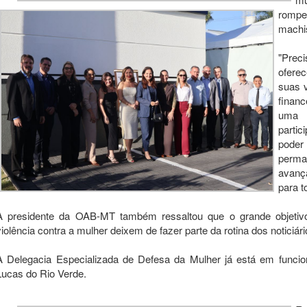
rompe
machi
"Preci
ofere
suas 
finan
uma 
parti
poder
perma
avanç
para t
A presidente da OAB-MT também ressaltou que o grande objeti
violência contra a mulher deixem de fazer parte da rotina dos noticiári
A Delegacia Especializada de Defesa da Mulher já está em func
Lucas do Rio Verde.