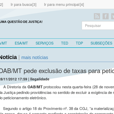
Ir para busca
Ir para menu principal
UMA QUESTÃO DE JUSTIÇA!
A/MT
ESA/MT
SERVIÇOS
TED
TDP
SUBSEÇÕES
Notícia
|
mais notícias
OAB/MT pede exclusão de taxas para petic
28/11/2012 17:59 | Ilegalidade
A Diretoria da
OAB/MT
protocolou nesta quarta-feira (28 de novem
da Justiça pedindo providências no sentido de excluir a exigência de
do peticionamento eletrônico.
Segundo o artigo 18 do Provimento nº. 38 da CGJ, “a materializaç
ela anexo, dar-se-á somente mediante a constatação de pagamento d