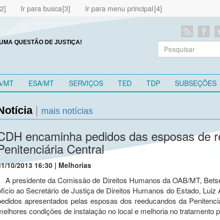
Ir para busca
Ir para menu principal
UMA QUESTÃO DE JUSTIÇA!
A/MT
ESA/MT
SERVIÇOS
TED
TDP
SUBSEÇÕES
Notícia
|
mais notícias
CDH encaminha pedidos das esposas de 
Penitenciária Central
31/10/2013 16:30 | Melhorias
A presidente da Comissão de Direitos Humanos da OAB/MT, Betse
oficio ao Secretário de Justiça de Direitos Humanos do Estado, Luiz
pedidos apresentados pelas esposas dos reeducandos da Penitenciá
melhores condições de instalação no local e melhoria no tratamento 