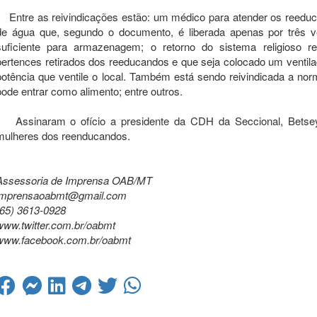
Entre as reivindicações estão: um médico para atender os reeduc
de água que, segundo o documento, é liberada apenas por três v
suficiente para armazenagem; o retorno do sistema religioso r
pertences retirados dos reeducandos e que seja colocado um ventil
potência que ventile o local. Também está sendo reivindicada a nor
pode entrar como alimento; entre outros.
Assinaram o ofício a presidente da CDH da Seccional, Betsey
mulheres dos reenducandos.
Assessoria de Imprensa OAB/MT
imprensaoabmt@gmail.com
(65) 3613-0928
www.twitter.com.br/oabmt
www.facebook.com.br/oabmt