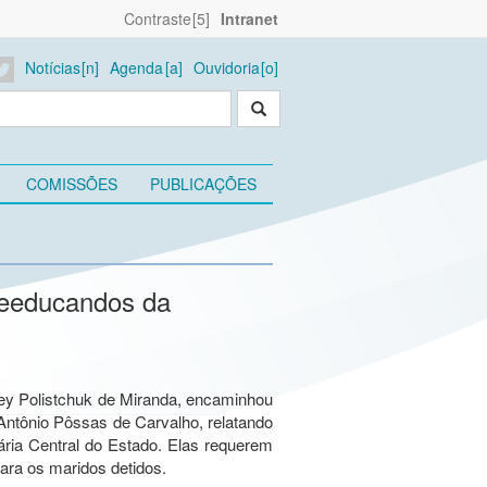
Contraste
Intranet
Notícias
Agenda
Ouvidoria
COMISSÕES
PUBLICAÇÕES
reeducandos da
y Polistchuk de Miranda, encaminhou
 Antônio Pôssas de Carvalho, relatando
ria Central do Estado. Elas requerem
para os maridos detidos.