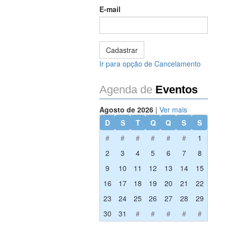
E-mail
Ir para opção de Cancelamento
Agenda de
Eventos
Agosto de 2026
|
Ver mais
D
S
T
Q
Q
S
S
#
#
#
#
#
#
1
2
3
4
5
6
7
8
9
10
11
12
13
14
15
16
17
18
19
20
21
22
23
24
25
26
27
28
29
30
31
#
#
#
#
#