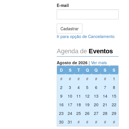
E-mail
Ir para opção de Cancelamento
Agenda de
Eventos
Agosto de 2026
|
Ver mais
D
S
T
Q
Q
S
S
#
#
#
#
#
#
1
2
3
4
5
6
7
8
9
10
11
12
13
14
15
16
17
18
19
20
21
22
23
24
25
26
27
28
29
30
31
#
#
#
#
#