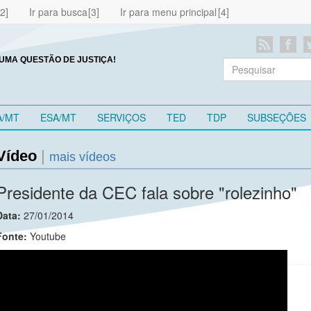
Ir para busca
Ir para menu principal
UMA QUESTÃO DE JUSTIÇA!
A/MT
ESA/MT
SERVIÇOS
TED
TDP
SUBSEÇÕES
Vídeo
|
mais vídeos
Presidente da CEC fala sobre "rolezinho"
Data:
27/01/2014
Fonte:
Youtube