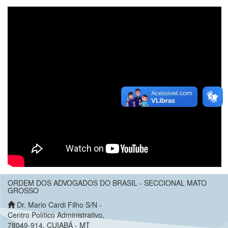
ORDEM DOS ADVOGADOS DO BRASIL - SECCIONAL MATO
GROSSO
Dr. Mario Cardi Filho S/N -
Centro Político Administrativo,
78049-914, CUIABÁ - MT