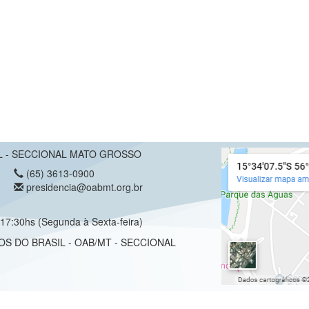
 - SECCIONAL MATO GROSSO
(65) 3613-0900
presidencia@oabmt.org.br
17:30hs (Segunda à Sexta-feira)
OS DO BRASIL - OAB/MT - SECCIONAL