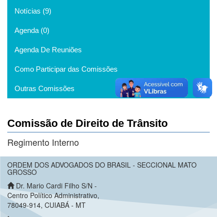
Notícias (9)
Agenda (0)
Agenda De Reuniões
Como Participar das Comissões
Outras Comissões
Comissão de Direito de Trânsito
Regimento Interno
ORDEM DOS ADVOGADOS DO BRASIL - SECCIONAL MATO
GROSSO
Dr. Mario Cardi Filho S/N -
Centro Político Administrativo,
78049-914, CUIABÁ - MT