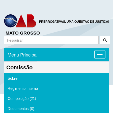
PRERROGATIVAS, UMA QUESTÃO DE JUSTIÇA!
MATO GROSSO
Menu Principal
Toggle n
Comissão
Sobre
Regimento Interno
Composição (21)
Documentos (0)