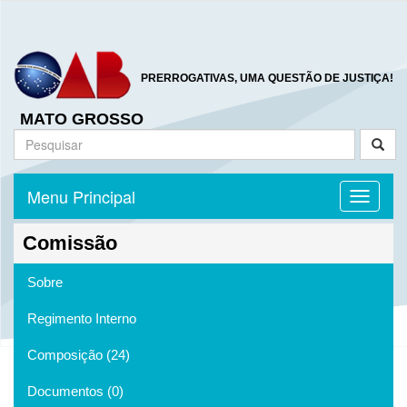
PRERROGATIVAS, UMA QUESTÃO DE JUSTIÇA!
MATO GROSSO
Menu Principal
Toggle n
Comissão
Sobre
Regimento Interno
Composição (24)
Documentos (0)