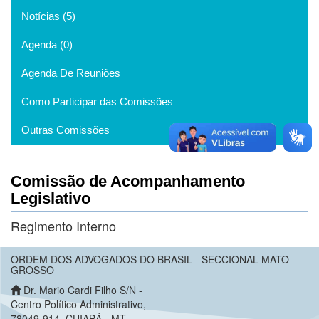
Notícias (5)
Agenda (0)
Agenda De Reuniões
Como Participar das Comissões
Outras Comissões
Comissão de Acompanhamento
Legislativo
Regimento Interno
ORDEM DOS ADVOGADOS DO BRASIL - SECCIONAL MATO
GROSSO
Dr. Mario Cardi Filho S/N -
Centro Político Administrativo,
78049-914, CUIABÁ - MT