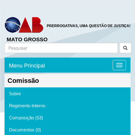
PRERROGATIVAS, UMA QUESTÃO DE JUSTIÇA!
MATO GROSSO
Menu Principal
Toggle n
Comissão
Sobre
Regimento Interno
Composição (53)
Documentos (0)