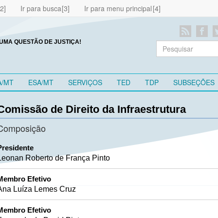
Ir para busca
Ir para menu principal
UMA QUESTÃO DE JUSTIÇA!
A/MT
ESA/MT
SERVIÇOS
TED
TDP
SUBSEÇÕES
Comissão de Direito da Infraestrutura
Composição
Presidente
Leonan Roberto de França Pinto
Membro Efetivo
Ana Luíza Lemes Cruz
Membro Efetivo