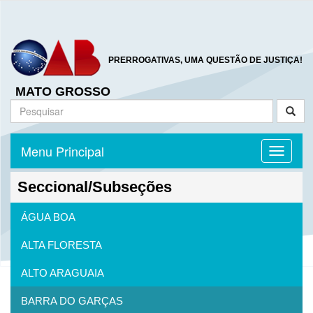
PRERROGATIVAS, UMA QUESTÃO DE JUSTIÇA!
MATO GROSSO
Menu Principal
Toggle n
Seccional/Subseções
ÁGUA BOA
ALTA FLORESTA
ALTO ARAGUAIA
BARRA DO GARÇAS